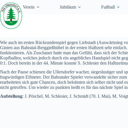
Zum
Verein
Jubiläum
Fußball
Inhalt
springen
Wie auch im ersten Rückrundenspiel gegen Liebstadt (Auswärtssieg v
Gästen aus Bahratal-Berggießhübel in der ersten Halbzeit sehr einfach
funktionieren. Als Zuschauer hatte man das Gefühl, dass sich der Schie
Kopfballtor, welches jedoch durch ein angebliches Handspiel nicht ge
0:1. Doch bereits in der 44. Minute konnte S. Schlesier den Halbzeitst
Nach der Pause schienen die Ullersdorfer wacher, siegeslustiger und spi
fragwürdigen Elfmeter. Der Bahrataler Spieler verwandelte sicher zum
erarbeiteten sich gute Chancen, doch belohnten sich selber nicht und 
nicht getroffen. Um wieder zu punkten heißt es für das nächste Spiel i
Aufstellung
: J. Pöschel, M. Schlesier, J. Schmidt (70. I. Mai), M. Vo