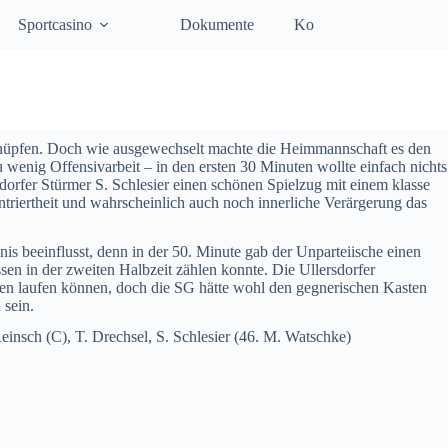
Sportcasino
Dokumente
Kontakt
nknüpfen. Doch wie ausgewechselt machte die Heimmannschaft es den
 wenig Offensivarbeit – in den ersten 30 Minuten wollte einfach nichts
sdorfer Stürmer S. Schlesier einen schönen Spielzug mit einem klasse
riertheit und wahrscheinlich auch noch innerliche Verärgerung das
nis beeinflusst, denn in der 50. Minute gab der Unparteiische einen
en in der zweiten Halbzeit zählen konnte. Die Ullersdorfer
nuten laufen können, doch die SG hätte wohl den gegnerischen Kasten
 sein.
Reinsch (C), T. Drechsel, S. Schlesier (46. M. Watschke)