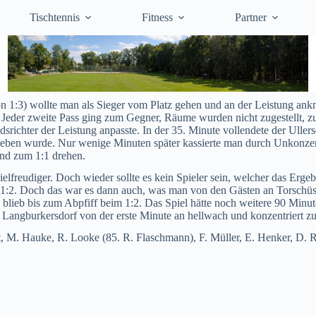
Tischtennis
Fitness
Partner
on 1:3) wollte man als Sieger vom Platz gehen und an der Leistung a
. Jeder zweite Pass ging zum Gegner, Räume wurden nicht zugestellt, zu
dsrichter der Leistung anpasste. In der 35. Minute vollendete der Uller
geben wurde. Nur wenige Minuten später kassierte man durch Unkonzent
and zum 1:1 drehen.
elfreudiger. Doch wieder sollte es kein Spieler sein, welcher das Ergeb
 1:2. Doch das war es dann auch, was man von den Gästen an Torschüss
es blieb bis zum Abpfiff beim 1:2. Das Spiel hätte noch weitere 90 Mi
n Langburkersdorf von der erste Minute an hellwach und konzentriert zu
igt, M. Hauke, R. Looke (85. R. Flaschmann), F. Müller, E. Henker, D. 