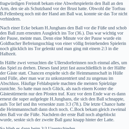
fragwürdigen Freistoß bekam eine Abwehrspielerin den Ball an den
Arm, den sie als Schutzhand vor der Brust hatte. Obwohl die Torfrau
B.Fellenberg noch mit der Hand am Ball war, konnte sie das Tor nicht
verhindern.
Nach einer Ecke bekam H.Junghans den Ball vor die Füße und schob
den Ball zum erneuten Ausgleich ins Tor (36.). Das war wichtig vor
der Pause, meinte man. Denn eine Minute vor der Pause wurde ein
Goldbacher Befreiungsschlag von einer völlig freistehenden Spielerin
noch glücklich ins Tor gelenkt und man ging mit einem 2:3 in die
Halbzeit.
In Hälfte zwei versuchten die Ullersdorferinnen noch einmal alles, um
das Spiel zu drehen. Dieses fand jetzt fast ausschließlich in der Hälfte
der Gäste statt. Chancen erspielte sich die Heimmannschaft in Hülle
und Fülle, aber man war zu unkonzentriert und zu ungenau im
Abschluss. Häufige Fehlabspiele machten die meisten Spielzüge
zunichte. So hatte man noch Glück, als nach einem Konter die
Gästestürmerin nur den Pfosten traf. Kurz vor dem Ende war es dann
erneut die super aufgelegte H.Junghans, die sich den Ball schnappte,
aufs Tor lief und ihn versenkte zum 3:3 (78.). Die letzte Chance hatte
die Heimmannschaft dann doch noch. C.Bock bekam gleich zweimal
den Ball vor die Füße. Nachdem der erste Ball noch abgeblockt
wurde, senkte sich der zweite Ball ganz knapp hinter der Latte.
So blieb es dann beim 3:3 Unentschieden.