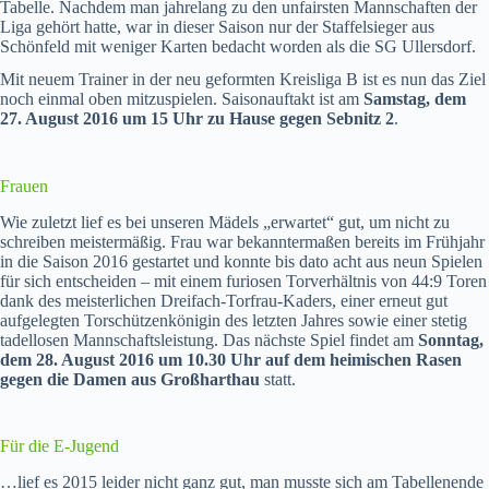
Tabelle. Nachdem man jahrelang zu den unfairsten Mannschaften der
Liga gehört hatte, war in dieser Saison nur der Staffelsieger aus
Schönfeld mit weniger Karten bedacht worden als die SG Ullersdorf.
Mit neuem Trainer in der neu geformten Kreisliga B ist es nun das Ziel
noch einmal oben mitzuspielen. Saisonauftakt ist am
Samstag, dem
27. August 2016 um 15 Uhr zu Hause gegen Sebnitz 2
.
Frauen
Wie zuletzt lief es bei unseren Mädels „erwartet“ gut, um nicht zu
schreiben meistermäßig. Frau war bekanntermaßen bereits im Frühjahr
in die Saison 2016 gestartet und konnte bis dato acht aus neun Spielen
für sich entscheiden – mit einem furiosen Torverhältnis von 44:9 Toren
dank des meisterlichen Dreifach-Torfrau-Kaders, einer erneut gut
aufgelegten Torschützenkönigin des letzten Jahres sowie einer stetig
tadellosen Mannschaftsleistung. Das nächste Spiel findet am
Sonntag,
dem 28. August 2016 um 10.30 Uhr auf dem heimischen Rasen
gegen die Damen aus Großharthau
statt.
Für die E-Jugend
…lief es 2015 leider nicht ganz gut, man musste sich am Tabellenende