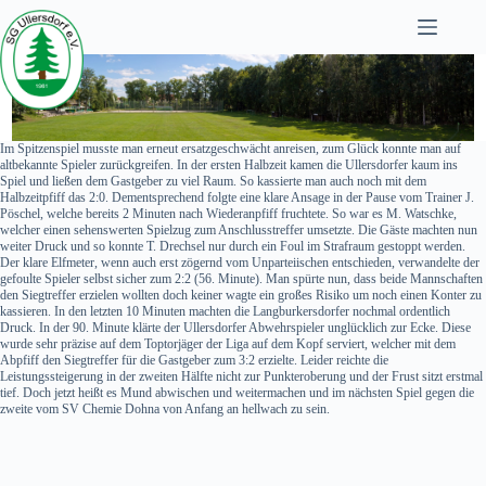
Zum
Inhalt
springen
Im Spitzenspiel musste man erneut ersatzgeschwächt anreisen, zum Glück konnte man auf
altbekannte Spieler zurückgreifen. In der ersten Halbzeit kamen die Ullersdorfer kaum ins
Spiel und ließen dem Gastgeber zu viel Raum. So kassierte man auch noch mit dem
Halbzeitpfiff das 2:0. Dementsprechend folgte eine klare Ansage in der Pause vom Trainer J.
Pöschel, welche bereits 2 Minuten nach Wiederanpfiff fruchtete. So war es M. Watschke,
welcher einen sehenswerten Spielzug zum Anschlusstreffer umsetzte. Die Gäste machten nun
weiter Druck und so konnte T. Drechsel nur durch ein Foul im Strafraum gestoppt werden.
Der klare Elfmeter, wenn auch erst zögernd vom Unparteiischen entschieden, verwandelte der
gefoulte Spieler selbst sicher zum 2:2 (56. Minute). Man spürte nun, dass beide Mannschaften
den Siegtreffer erzielen wollten doch keiner wagte ein großes Risiko um noch einen Konter zu
kassieren. In den letzten 10 Minuten machten die Langburkersdorfer nochmal ordentlich
Druck. In der 90. Minute klärte der Ullersdorfer Abwehrspieler unglücklich zur Ecke. Diese
wurde sehr präzise auf dem Toptorjäger der Liga auf dem Kopf serviert, welcher mit dem
Abpfiff den Siegtreffer für die Gastgeber zum 3:2 erzielte. Leider reichte die
Leistungssteigerung in der zweiten Hälfte nicht zur Punkteroberung und der Frust sitzt erstmal
tief. Doch jetzt heißt es Mund abwischen und weitermachen und im nächsten Spiel gegen die
zweite vom SV Chemie Dohna von Anfang an hellwach zu sein.